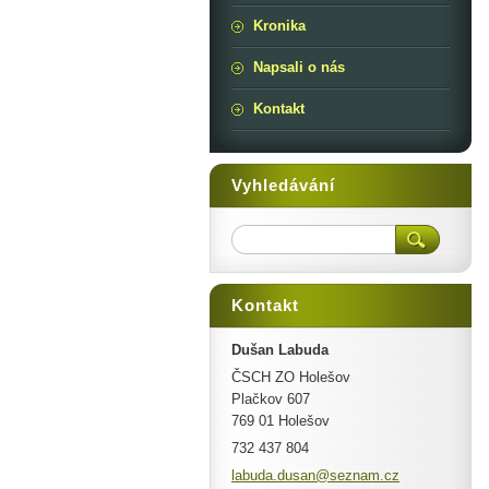
Kronika
Napsali o nás
Kontakt
Vyhledávání
Kontakt
Dušan Labuda
ČSCH ZO Holešov
Plačkov 607
769 01 Holešov
732 437 804
labuda.d
usan@sez
nam.cz