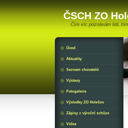
ČSCH ZO Hol
Čím víc poznávám lidi, tí
Úvod
Aktuality
Seznam chovatelů
Výstavy
Fotogalerie
Výsledky ZO Holešov
Zápisy z výroční schůze
Videa