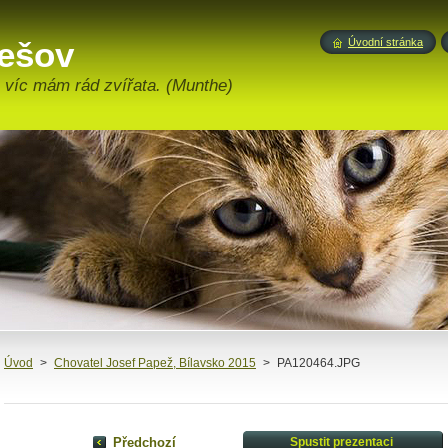
ešov
Úvodní stránka
m víc mám rád zvířata. (Munthe)
Úvod
>
Chovatel Josef Papež, Bílavsko 2015
>
PA120464.JPG
Předchozí
Spustit prezentaci