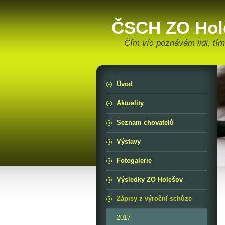
ČSCH ZO Hol
Čím víc poznávám lidi, tí
Úvod
Aktuality
Seznam chovatelů
Výstavy
Fotogalerie
Výsledky ZO Holešov
Zápisy z výroční schůze
2017