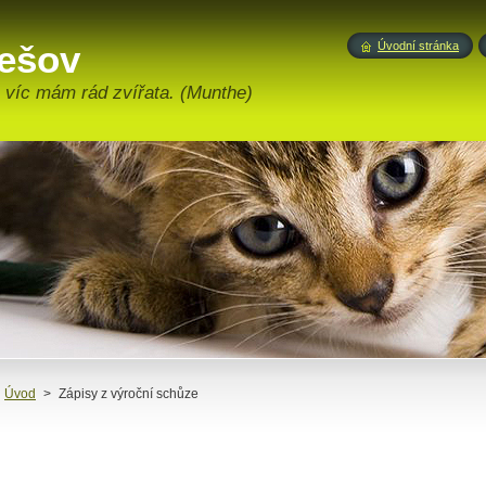
ešov
Úvodní stránka
m víc mám rád zvířata. (Munthe)
Úvod
>
Zápisy z výroční schůze