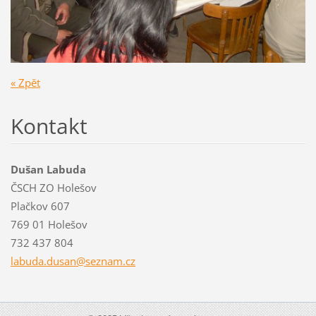
« Zpět
Kontakt
Dušan Labuda
ČSCH ZO Holešov
Plačkov 607
769 01 Holešov
732 437 804
labuda.d
usan@sez
nam.cz