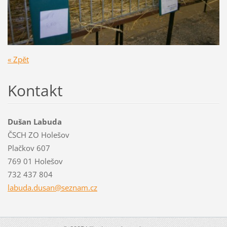
« Zpět
Kontakt
Dušan Labuda
ČSCH ZO Holešov
Plačkov 607
769 01 Holešov
732 437 804
labuda.d
usan@sez
nam.cz