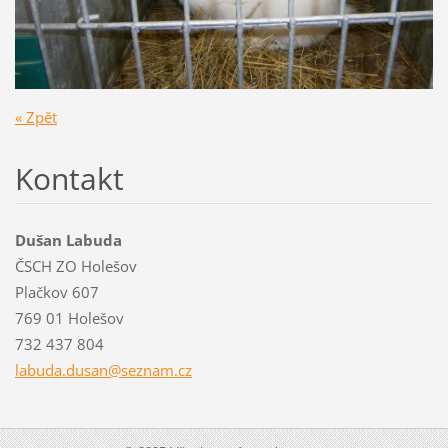
« Zpět
Kontakt
Dušan Labuda
ČSCH ZO Holešov
Plačkov 607
769 01 Holešov
732 437 804
labuda.d
usan@sez
nam.cz