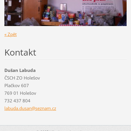
« Zpět
Kontakt
Dušan Labuda
ČSCH ZO Holešov
Plačkov 607
769 01 Holešov
732 437 804
labuda.d
usan@sez
nam.cz