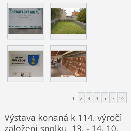
1
2
3
4
5
>
>>
Výstava konaná k 114. výročí
založení spolku, 13. - 14. 10.