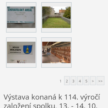
1
2
3
4
5
>
>>
Výstava konaná k 114. výročí
založení spolku, 13. - 14. 10.