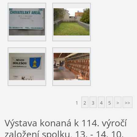
1
2
3
4
5
>
>>
Výstava konaná k 114. výročí
založení spolku, 13. - 14. 10.